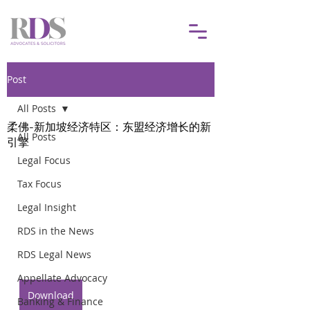
Post
All Posts
柔佛-新加坡经济特区：东盟经济增长的新
All Posts
引擎
Legal Focus
Tax Focus
Legal Insight
RDS in the News
RDS Legal News
Appellate Advocacy
Download
Banking & Finance