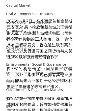
Capital Market
Civil & Commercial Disputes
2025年1月7日，马来西亚首相拿督斯
Construction & Arbitration
里安瓦尔·易卜拉欣和新加坡总理黄循
Corporate
财见证了柔佛-新加坡经济特区（简称
JS-SEZ）协议的正式签署。这一协议
Corporate Fraud
具有里程碑意义，旨在通过吸引高加
Data Protection
值投资以及促进两国之间货物与人员
Energy, Project & Infrastructure
往来，以加强跨境经济合作。
Environmental, Social & Governance
JS-SEZ的构想借鉴中国深圳经济特
Employment & Industrial Relations
区。另外，柔佛州现已拥有其他经济
区，即马来西亚依斯干达经济特区和
Fintech
覆盖了丰盛港的东海岸经济区。
Government & Regulatory Matters
JS-SEZ 是一项由柔佛州政府和新加坡
Intellectual Property & TMT
共同发起的倡议，旨在加强柔佛和新
IPO
加坡之间的贸易、投资和创新机遇，