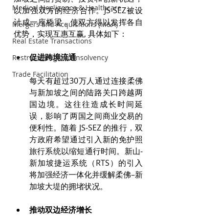
Medical Negligence & Healthcare
以加强双方的经济合作。JS-SEZ被设
计成一座桥梁，使双方得以发挥各自
Mergers and Acquisitions (M&A)
优势，实现互惠互赢, 具体如下：
Real Estate Transactions
促进跨境流通
Restructuring and Insolvency
Trade Facilitation
每天有超过30万人通过连接柔佛
与新加坡之间的陆路关口跨越两
国边境。这往往造成长时间延
误，影响了两国之间商业交易的
便利性。随着 JS-SEZ 的推行，双
方政府希望通过引入新的免护照
旅行系统以缩短通行时间。新山-
新加坡捷运系统（RTS）的引入
将加强经济一体化并缓解柔佛–新
加坡大堤的拥堵状况。
推动双边经济增长