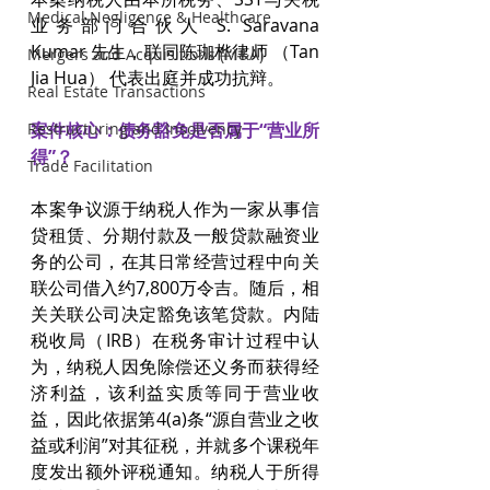
Medical Negligence & Healthcare
业务部门合伙人 S. Saravana 
Kumar 先生，联同陈珈桦律师 （Tan 
Mergers and Acquisitions (M&A)
Jia Hua） 代表出庭并成功抗辩。
Real Estate Transactions
案件核心：债务豁免是否属于“营业所
Restructuring and Insolvency
得”？
Trade Facilitation
本案争议源于纳税人作为一家从事信
贷租赁、分期付款及一般贷款融资业
务的公司，在其日常经营过程中向关
联公司借入约7,800万令吉。随后，相
关关联公司决定豁免该笔贷款。内陆
税收局（IRB）在税务审计过程中认
为，纳税人因免除偿还义务而获得经
济利益，该利益实质等同于营业收
益，因此依据第4(a)条“源自营业之收
益或利润”对其征税，并就多个课税年
度发出额外评税通知。纳税人于所得