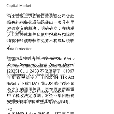
Capital Market
Civil & Commercial Disputes
马来西亚上诉庭近日就关联公司贷款
豁免的税务处理问题作出一项具有里
Construction & Arbitration
程碑意义的裁决，明确确立：在纳税
Corporate
人此前未就相关负债申报税务扣除的
情况下，债务获豁免并不构成应税收
Corporate Fraud
入。
Data Protection
Energy, Project & Infrastructure
该案 
Multi-Purpose Credit Sdn Bhd v 
Ketua Pengarah Hasil Dalam Negeri 
Environmental, Social & Governance
[2025] CLJU 2453 不仅厘清了《1967
Employment & Industrial Relations
年所得税法令》（Income Tax Act 
1967，下称“ITA”）第30(4)条与第4(a)
Fintech
条之间的适用关系，更在原则层面重
Government & Regulatory Matters
申了税收法定原则，对企业集团融资
Intellectual Property & TMT
安排及资本结构重整具有深远影响。
IPO
本案纳税人由本所税务、SST与关税