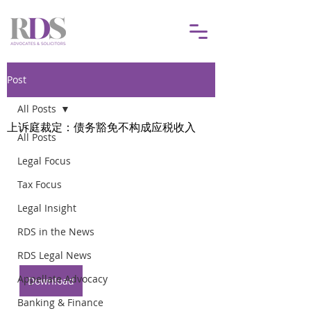
Post
All Posts
上诉庭裁定：债务豁免不构成应税收入
All Posts
Legal Focus
Tax Focus
Legal Insight
RDS in the News
RDS Legal News
Appellate Advocacy
Download
Banking & Finance