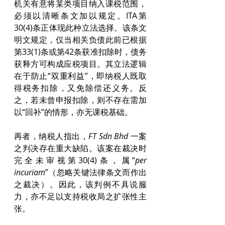
机关有意将某类项目纳入课税范围，
必须以清晰条文加以规定。ITA第
30(4)条正体现此种立法选择。该条文
明文规定，仅当相关负债此前已根据
第33(1)条或第42条获准扣除时，债务
获释方可构成应税项目。其立法逻辑
在于防止“双重利益”，即纳税人既取
得税务扣除，又免除偿还义务。反
之，若未曾申报扣除，则不存在需加
以“回补”的情形，亦无课税基础。
再者，纳税人指出，
FT Sdn Bhd
 一案
之判决存在重大缺陷。该案在裁决时
完全未审视第30(4)条，属“
per 
incuriam
”（忽略关键法律条文而作出
之裁决）。因此，该判例不具说服
力，亦不足以支持税收局之扩张性主
张。