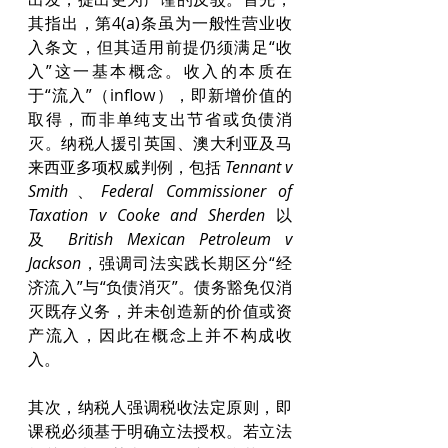
其指出，第4(a)条虽为一般性营业收
入条文，但其适用前提仍须满足“收
入”这一基本概念。收入的本质在
于“流入”（inflow），即新增价值的
取得，而非单纯支出节省或负债消
灭。纳税人援引英国、澳大利亚及马
来西亚多项权威判例，包括 
Tennant v 
Smith
、
Federal Commissioner of 
Taxation v Cooke and Sherden
 以
及 
British Mexican Petroleum v 
Jackson
，强调司法实践长期区分“经
济流入”与“负债消灭”。债务豁免仅消
灭既存义务，并未创造新的价值或资
产流入，因此在概念上并不构成收
入。
其次，纳税人强调税收法定原则，即
课税必须基于明确立法授权。若立法