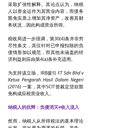
采取扩张性解释。其论点认为，纳税
人以资金运作为其营业内容，而债务
豁免实质上增加其净资产，改善其财
务状况，因此构成营业所得。
税收局进一步强调，第30(4)条并非穷
尽性条文，其仅针对已申报扣除的负
债情形加以规范，而其他未涵盖的经
济利益则应由第4(a)条补充适用。
为支持该立场，IRB援引 
FT Sdn Bhd v 
Ketua Pengarah Hasil Dalam Negeri 
(2016)
 一案，其中SCIT曾裁定贷款豁
免构成应税营业收入。
纳税人的抗辩：负债消灭≠收入流入
然而，纳税人从所得税法的基本理论
出发，提出更为严谨的反驳。首先，