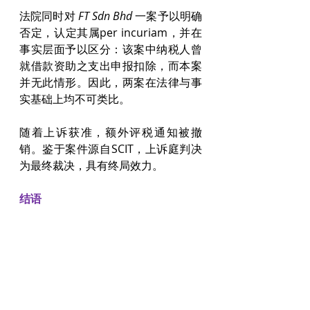
法院同时对 
FT Sdn Bhd
 一案予以明确
否定，认定其属per incuriam，并在
事实层面予以区分：该案中纳税人曾
就借款资助之支出申报扣除，而本案
并无此情形。因此，两案在法律与事
实基础上均不可类比。
随着上诉获准，额外评税通知被撤
销。鉴于案件源自SCIT，上诉庭判决
为最终裁决，具有终局效力。
结语
从实务层面观之，该裁决为企业界带
来重要法律确定性。近年来，在企业
重组、资本重整、并购交易及疫情后
财务重建过程中，集团内部贷款核销
及往来账目清理极为常见。此前，由