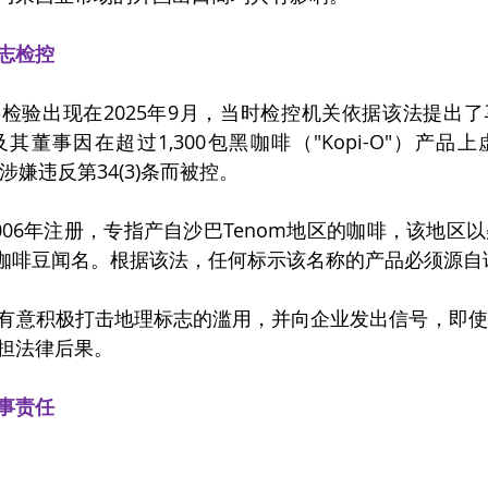
志检控
检验出现在2025年9月，当时检控机关依据该法提出
其董事因在超过1,300包黑咖啡（
"
Kopi-O
"）
产品上
e”，涉嫌违反第34(3)条而被控。
ee”自2006年注册，专指产自沙巴Tenom地区的咖啡，该地
sta咖啡豆闻名。根据该法，任何标示该名称的产品必须源
有意积极打击地理标志的滥用，并向企业发出信号，即使
担法律后果。
事责任