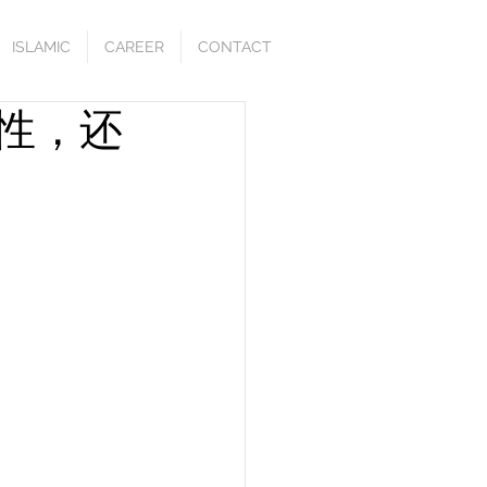
ISLAMIC
CAREER
CONTACT
实性，还